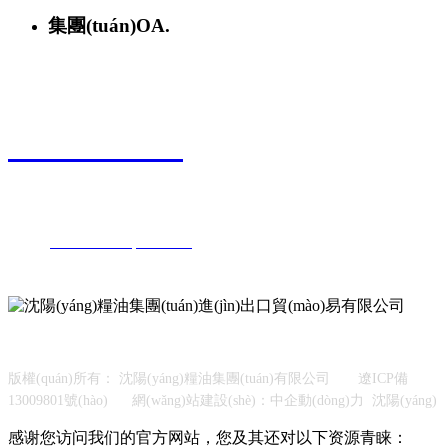
集團(tuán)OA.
聯(lián)系電話
024-25527808
地址：沈陽(yáng)市鐵西區(qū)保工北街20號(hào)
郵編：110025
電話：
024-25527808
25527888
傳真：024-25527800
關(guān)注我們
版權(quán)所有： 沈陽(yáng)糧油集團(tuán)有限公司
遼ICP備
13009801號(hào)
網(wǎng)站建設(shè)：中企動(dòng)力
沈陽(yáng)
感谢您访问我们的官方网站，您及其还对以下资源青睐：