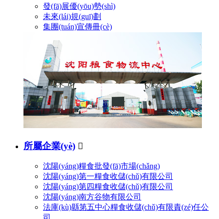
發(fā)展優(yōu)勢(shì)
未來(lái)規(guī)劃
集團(tuán)宣傳冊(cè)
所屬企業(yè)

沈陽(yáng)糧食批發(fā)市場(chǎng)
沈陽(yáng)第一糧食收儲(chǔ)有限公司
沈陽(yáng)第四糧食收儲(chǔ)有限公司
沈陽(yáng)南方谷物有限公司
法庫(kù)縣第五中心糧食收儲(chǔ)有限責(zé)任公
司