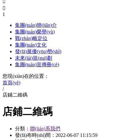


1
集團(tuán)簡(jiǎn)介
集團(tuán)榮譽(yù)
戰(zhàn)略定位
集團(tuán)文化
發(fā)展優(yōu)勢(shì)
未來(lái)規(guī)劃
集團(tuán)宣傳冊(cè)
您現(xiàn)在的位置：
首頁(yè)
/
店鋪二維碼
店鋪二維碼
分類：
聯(lián)系我們
發(fā)布時(shí)間：
2022-06-07 11:15:59