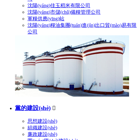
沈陽(yáng)佳玉稻米有限公司
沈陽(yáng)市儲(chǔ)備糧管理公司
軍糧供應(yīng)站
沈陽(yáng)糧油集團(tuán)進(jìn)出口貿(mào)易有限
公司
黨的建設(shè)

思想建設(shè)
組織建設(shè)
廉政建設(shè)