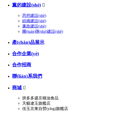
黨的建設(shè)

思想建設(shè)
組織建設(shè)
廉政建設(shè)
團(tuán)隊(duì)建設(shè)
產(chǎn)品展示
合作企業(yè)
合作招商
聯(lián)系我們
商城

拼多多盛京糧油食品
天貓遼玉旗艦店
佳玉京東自營(yíng)旗艦店