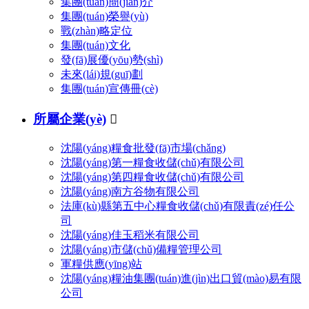
集團(tuán)簡(jiǎn)介
集團(tuán)榮譽(yù)
戰(zhàn)略定位
集團(tuán)文化
發(fā)展優(yōu)勢(shì)
未來(lái)規(guī)劃
集團(tuán)宣傳冊(cè)
所屬企業(yè)

沈陽(yáng)糧食批發(fā)市場(chǎng)
沈陽(yáng)第一糧食收儲(chǔ)有限公司
沈陽(yáng)第四糧食收儲(chǔ)有限公司
沈陽(yáng)南方谷物有限公司
法庫(kù)縣第五中心糧食收儲(chǔ)有限責(zé)任公
司
沈陽(yáng)佳玉稻米有限公司
沈陽(yáng)市儲(chǔ)備糧管理公司
軍糧供應(yīng)站
沈陽(yáng)糧油集團(tuán)進(jìn)出口貿(mào)易有限
公司