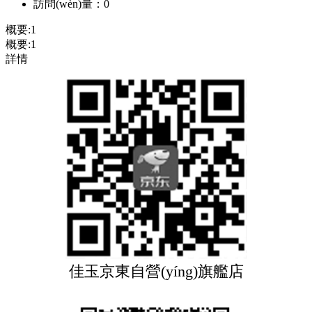
訪問(wèn)量：
0
概要:
1
概要:
1
詳情
佳玉京東自營(yíng)旗艦店