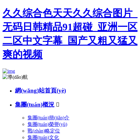
久久综合色天天久久综合图片_
无码日韩精品91超碰_亚洲一区
二区中文字幕_国产又粗又猛又
爽的视频
網(wǎng)站首頁(yè)
集團(tuán)概況

集團(tuán)簡(jiǎn)介
集團(tuán)榮譽(yù)
戰(zhàn)略定位
集團(tuán)文化